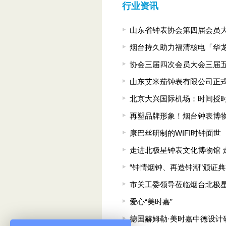
行业资讯
山东省钟表协会第四届会员
烟台持久助力福清核电「华
协会三届四次会员大会三届
山东艾米茄钟表有限公司正
北京大兴国际机场：时间授
再塑品牌形象！烟台钟表博
康巴丝研制的WIFI时钟面世
走进北极星钟表文化博物馆 
“钟情烟钟、再造钟潮”颁证
市关工委领导莅临烟台北极
爱心“美时嘉”
德国赫姆勒·美时嘉中德设计