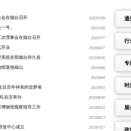
大会在烟台召开
通
2022/7/29
龙一号」
2021/1/9
五次理事会在烟台召开
2020/7/7
行
式开业
2020/6/27
时系统全部烟台持久造
2019/9/26
专
物馆落地福山
2019/9/6
2019/9/4
时
走近百年钟表的追梦者
2019/9/3
典礼在京举办
2019/8/30
星博物馆视察指导工作
展
2019/8/15
2019/8/13
研发中心成立
2019/7/17
政