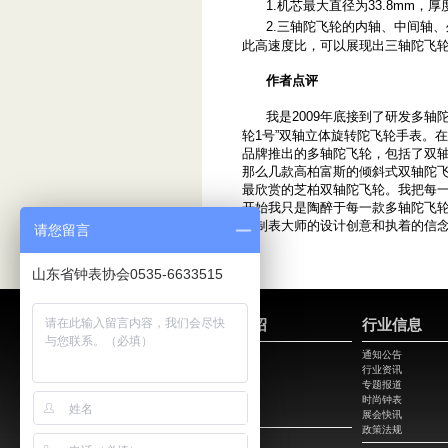
1.机芯最大直径为33.8mm，厚度
2.三轴陀飞轮的内轴、中间轴、
此高速度比，可以展现出三轴陀飞
作者点评
我是2009年底接到了研发多轴
轮1号”双轴立体旋转陀飞轮手表。
品牌推出的多轴陀飞轮，包括了双
那么几款高柏富斯的倾斜式双轴陀
最欣赏的芝柏双轴陀飞轮。我把每
开始我只是陶醉于每一款多轴陀飞
后制表大师的设计创意和执着的信
请您留言
山东省钟表协会0535-6633515
协会介绍
行业信息
会长致辞
通知公告
协会简介
行业资讯
协会机构
专题报道
协会章程
时尚钟表
协会动态
展会快讯
政策法规