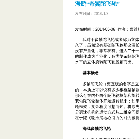
海鸥“奇翼陀飞轮”
发布时间：2016/1/8
发布时间：2014-05-06 作者
我对于多轴陀飞轮或者称为立体旋
久了，虽然没有基础陀飞轮那么漫
没有产量化，非常稀有。进入二十一
的制作成为产业化，各类复杂款陀
水平的立体旋转陀飞轮脱颖而出。
基本概念
多轴陀飞轮（更直观的名字是立
的，本质上可以说有多少根框架轴
那么存在内外两个陀飞轮框架和旋
双轴陀飞轮整体开始运转起来；如
轮框架，复杂程度可想而知。将原
分调速机构的运动方式从二维空间
在于陀飞轮抵消地心引力的能力被
海鸥多轴陀飞轮