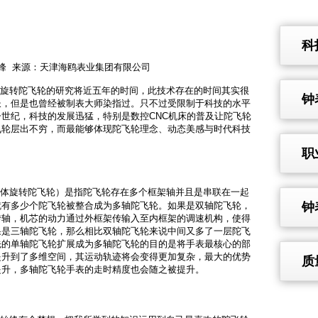
科
：曹维峰 来源：天津海鸥表业集团有限公司
转陀飞轮的研究将近五年的时间，此技术存在的时间其实很
钟
长，但是也曾经被制表大师染指过。只不过受限制于科技的水平
世纪，科技的发展迅猛，特别是数控CNC机床的普及让陀飞轮
飞轮层出不穷，而最能够体现陀飞轮理念、动态美感与时代科技
职
体旋转陀飞轮）是指陀飞轮存在多个框架轴并且是串联在一起
钟
就有多少个陀飞轮被整合成为多轴陀飞轮。如果是双轴陀飞轮，
转轴，机芯的动力通过外框架传输入至内框架的调速机构，使得
果是三轴陀飞轮，那么相比双轴陀飞轮来说中间又多了一层陀飞
先的单轴陀飞轮扩展成为多轴陀飞轮的目的是将手表最核心的部
提升到了多维空间，其运动轨迹将会变得更加复杂，最大的优势
质
提升，多轴陀飞轮手表的走时精度也会随之被提升。