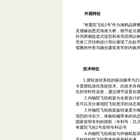
外观特征
“奇翼陀飞轮1号”作为海鸥品牌
灵感缘由悉尼海港大桥，细节处沿
外壳两侧提篮式造型和表壳四周以
壳体三开结构设计突出展现了此款
儒雅的外形与融合建筑美学的内敛
技术特征
1.摆轮游丝系统的振动频率为2
卡度摆轮游丝系统技术。此技术具
生的等时性误差，通过调节设置在
2.内轴陀飞轮框架为全新设计
造可以充分展现陀飞轮悬浮的动态
3.外轴陀飞轮框架旋转速度为
强烈的冲击力，体验机械带来的动
国家发明专利的授权（专利号：ZL201
奇翼陀飞轮1号发明专利证书
4.内轴陀飞轮框架与外轴框架
高科技给陀飞轮带来的最新鲜血液