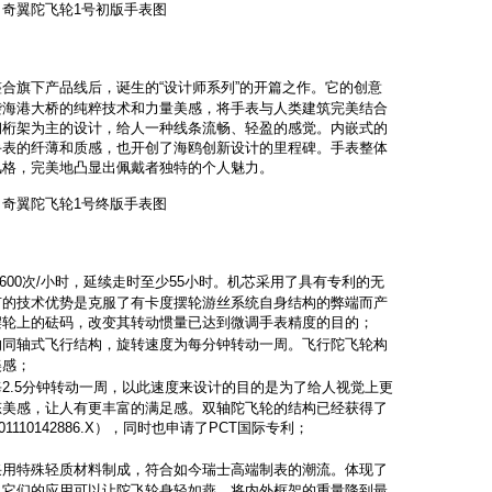
奇翼陀飞轮1号初版手表图
整合旗下产品线后，诞生的“设计师系列”的开篇之作。它的创意
袭海港大桥的纯粹技术和力量美感，将手表与人类建筑完美结合
钢桁架为主的设计，给人一种线条流畅、轻盈的感觉。内嵌式的
手表的纤薄和质感，也开创了海鸥创新设计的里程碑。手表整体
风格，完美地凸显出佩戴者独特的个人魅力。
奇翼陀飞轮1号终版手表图
1600次/小时，延续走时至少55小时。机芯采用了具有专利的无
有的技术优势是克服了有卡度摆轮游丝系统自身结构的弊端而产
摆轮上的砝码，改变其转动惯量已达到微调手表精度的目的；
的同轴式飞行结构，旋转速度为每分钟转动一周。飞行陀飞轮构
美感；
每2.5分钟转动一周，以此速度来设计的目的是为了给人视觉上更
态美感，让人有更丰富的满足感。双轴陀飞轮的结构已经获得了
110142886.X），同时也申请了PCT国际专利；
采用特殊轻质材料制成，符合如今瑞士高端制表的潮流。体现了
。它们的应用可以让陀飞轮身轻如燕，将内外框架的重量降到最