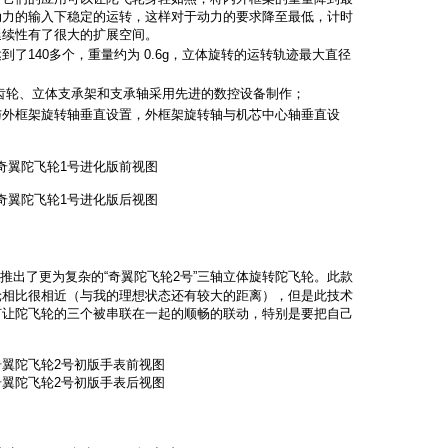
动力的输入下稳定的运转，这样对于动力的要求降至最低，计时
延续性有了很大的扩展空间。
到了140多个，重量约为 0.6g，立体旋转的运转轨迹最大直径
锥齿轮、立体支承架和支承轴采用先进的数控设备制作；
与外框架旋转轴垂直设置，外框架旋转轴与机芯中心轴垂直设
奇翼陀飞轮1号进化版前视图
奇翼陀飞轮1号进化版后视图
推出了更为复杂的“奇翼陀飞轮2号”三轴立体旋转陀飞轮。此款
轮相比很相近（与我的理想状态还有较大的距离），但是此技术
何让陀飞轮的三个被串联在一起的顺畅的联动，特别是要把自己
奇翼陀飞轮2号初版手表前视图
奇翼陀飞轮2号初版手表后视图