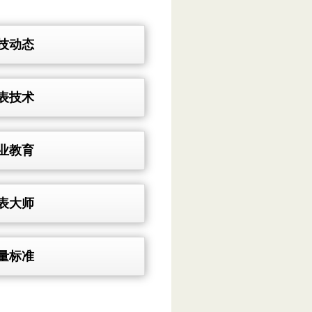
技动态
表技术
业教育
表大师
量标准