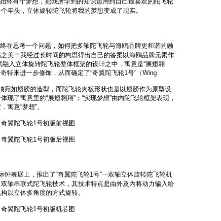
始终有个梦想，把我所学到的知识运用到自己最喜欢的陀飞轮
十个年头，立体旋转陀飞轮将我的梦想变成了现实。
终在思考一个问题，如何把多轴陀飞轮与海鸥品牌更和谐的融
感之美？我经过长时间的构思得出自己的答案以海鸥品牌元素作
元素融入立体旋转陀飞轮整体框架的设计之中，寓意是“展翅翱
奇特来进一步修饰，从而确定了“奇翼陀飞轮1号”（Wing
轴宛如翅膀的造型，而陀飞轮夹板形状也是以翅膀作为原型设
体现了寓意里的“展翅翱翔”；“实现梦想”由内陀飞轮框架表现，
，寓意“梦想”。
奇翼陀飞轮1号初版前视图
奇翼陀飞轮1号初版后视图
国际钟表展上，推出了“奇翼陀飞轮1号”—双轴立体旋转陀飞轮机
了双轴串联式陀飞轮技术，其技术特点是由外及内将动力输入给
机构以立体多角度的方式旋转。
奇翼陀飞轮1号初版机芯图