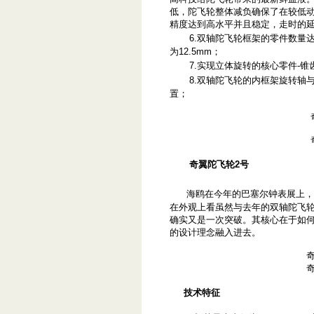
低，陀飞轮整体减负确保了在较低
精度达到高水平并且稳定，走时的
6.双轴陀飞轮框架的零件数量达
为12.5mm；
7.实现立体旋转的核心零件-
8.双轴陀飞轮的内框架旋转轴
置；
奇翼陀飞轮2号
海鸥在今年的巴塞尔钟表展上，
在外观上看虽然与去年的双轴陀飞
确实又是一次突破。其核心在于如
的设计理念融入进去。
技术特征