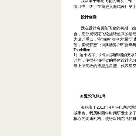
我从事十年陀飞轮的研发工作，
项目中。终于在我进入海鸥表厂第
设计创意
我在设计奇翼陀飞轮的初期，始
合，充分展现陀飞轮旋转起来的动
为设计重点，将“海鸥”引申为“翼”
翔，实现梦想”；同时配以“奇”新奇与
Tourbillon
1）这个名字。外轴框架两端的支承
计的，使得外轴框架的整体设计充分
最上层夹板的造型是星型，代表星空
奇翼陀飞轮1号
海鸥表于2013年4月份巴塞尔
械手表。我历时四年时间研发出来
核心的调速机构，使得双轴陀飞轮